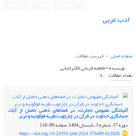
ورود به سامانه
ثبت نام
English
ادب عربی
صفحه اصلی
فهرست مقالات
نویسنده =
فاطمه قربانی لاکتراشانی
تعداد مقالات:
1
آمیختگی مفهومی «تجارت» در فضاهای ذهنی حاصل از آیات
حسابگری خداوند در قرآن در چارچوب نظریه فوکونیه و ترنر
دوره 17، شماره 3، تابستان 1404، صفحه
89-118
https://doi.org/10.22059/jalit.2024.376499.612826