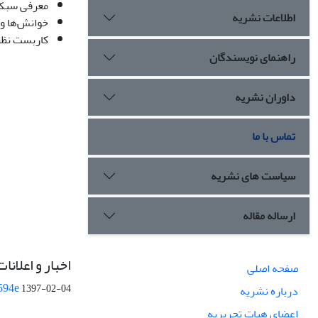
معرفی سبک،
اطلاعات نشریه
خوانش‌ها و 
کاربست نظری
راهنمای نویسندگان
داوران نشریه
تماس با ما
سیاست های نشریه
ارساله مقاله
اخبار و اعلانات
صفحه اصلی
594e
1397-02-04
درباره نشریه
اعضای هیات تحریریه