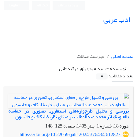
ورود به سامانه
ثبت نام
English
ادب عربی
صفحه اصلی
فهرست مقالات
نویسنده =
سید مهدی نوری کیذقانی
تعداد مقالات:
4
بررسی و تحلیل طرح‌واره‌های استعاری‌ـ تصوری در حماسه
«العلویة» اثر محمد عبدالمطلب بر مبنای نظریۀ لیکاف و جانسون
دوره 18، شماره 1، بهار 1405، صفحه
125-148
https://doi.org/10.22059/jalit.2024.376434.612827