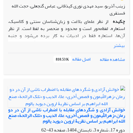
زینب آذربو، سید مهدی نوری کیذقانی، عباس گنجعلی، حجت الله
فسنقری
چکیده
از نظر علمای بلاغت و زبان‌شناسان سنتی و کلاسیک،
استعاره، لفظ‌محور است و محدود و منحصر به لفظ است. از نظر
آن‌ها، استعاره فقط در ادبیات به کار برده می‌شود و جنبه
زیباشناختی دارد؛ اما در زبان شناسی شناختی، نگاه به استعاره،
بیشتر
بسیار گسترده است و استعاره مفهوم محور است نه لفظ محور. از
منظر زبان شناسی شناختی، نه‌تنها ادبیات بلکه زبان و ازجمله زبان
اصل مقاله
مشاهده مقاله
810.53 K
ادبی، نمود و تجلی‌گاه ساختارهای مفهومی مانند استعاره، مجاز و
طرح‌واره‌های تصوری موجود در ذهن بشر می‌باشد. از نظر جورج
لیکاف و مارک جانسون، استعاره، وسیله تفکر و اندیشه است که در
رفتارهای انسان ازجمله رفتارهای زبانی وی جاری است. مقاله
حاضر در صدد است با توجه به نظریه لیکاف و جانسون، به واکاوی و
تحلیل طرح­واره­های تصوری در قصیدۀ بلند العلویة اثر شاعر
مصری محمد عبدالمطلب (1871-1931 م) بپردازد. نتایج حاکی از
خوانش آزادی و شگردهای مقابله با اضطراب ناشی از آن در دو
آن است که شاعر با به کارگیری طرح‌واره‌های سه‌گانه (حجمی،
رمان «زهراللّیمون و قصص أخرى» علاء الدیب و «تلک الرائحة» صنع
الله ابراهیم بر اساس نظریۀ اروین دیوید یالوم
قدرتی و حرکتی) به‌خوبی مفاهیم انتزاعی و مجرد را به وسیله
مفاهیم عینی، مفهوم‌سازی کرده‌ و مفاهیم غیرقابل لمس و
دوره 17، شماره 3، تابستان 1404، صفحه
43-62